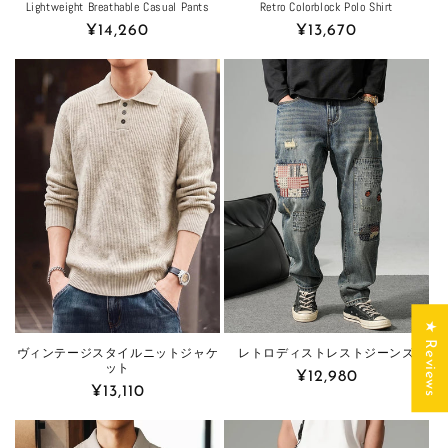
Lightweight Breathable Casual Pants
Retro Colorblock Polo Shirt
Regular
¥14,260
Regular
¥13,670
price
price
★ Reviews
レトロディストレストジーンズ
ヴィンテージスタイルニットジャケ
ット
Regular
¥12,980
Regular
¥13,110
price
price