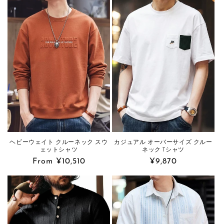
ヘビーウェイト クルーネック スウ
カジュアル オーバーサイズ クルー
ェットシャツ
ネック Tシャツ
Regular
From ¥10,510
Regular
¥9,870
price
price