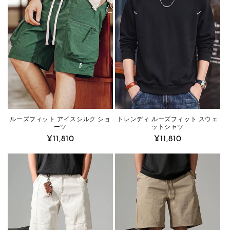
ルーズフィット アイスシルク ショ
トレンディ ルーズフィット スウェ
ーツ
ットシャツ
Regular
¥11,810
Regular
¥11,810
price
price