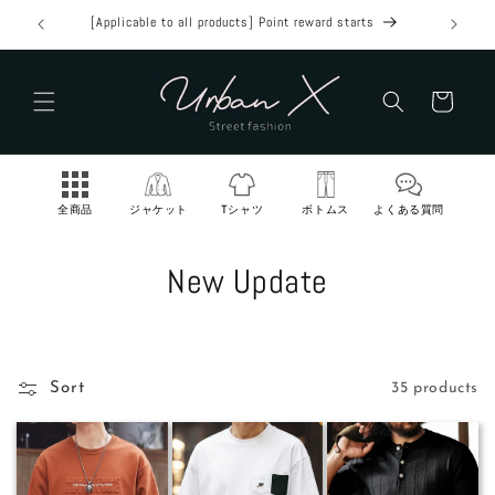
Skip to
Free shipping for 2 items! 10% off all items for 3 items!
Get 
content
Cart
全商品
ジャケット
Tシャツ
ボトムス
よくある質問
C
New Update
o
l
Sort
35 products
l
e