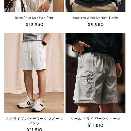
Retro Color Knit Polo Shirt
American Wash Gradient T-shirt
Regular
¥12,230
Regular
¥9,980
price
price
ストライプ パッチワーク スポーツ
クール ドライ ワークショーツ
パンツ
Regular
¥11,810
Regular
¥11,810