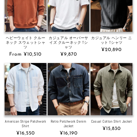
c
t
i
o
ヘビーウェイト クルー
カジュアル オーバーサ
カジュアル ヘンリー ニ
ネック スウェットシャ
イズ クルーネック Tシ
ット Tシャツ
n
ツ
ャツ
Regular
¥20,890
Regular
From ¥10,510
Regular
¥9,870
:
price
price
price
American Stripe Patchwork
Retro Patchwork Denim
Casual Cotton Shirt Jacket
Shirt
Jacket
Regular
¥15,830
Regular
¥16,550
Regular
¥16,190
price