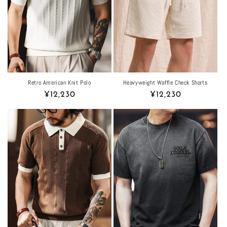
Retro American Knit Polo
Heavyweight Waffle Check Shorts
Regular
¥12,230
Regular
¥12,230
price
price