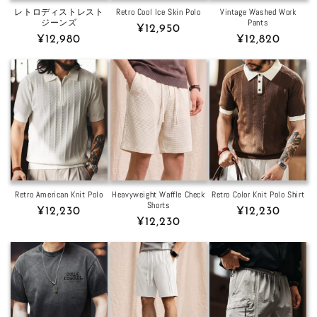
レトロディストレスト
Retro Cool Ice Skin Polo
Vintage Washed Work
ジーンズ
Pants
Regular
¥12,950
Regular
¥12,980
Regular
¥12,820
price
price
price
Retro American Knit Polo
Heavyweight Waffle Check
Retro Color Knit Polo Shirt
Shorts
Regular
¥12,230
Regular
¥12,230
Regular
¥12,230
price
price
price