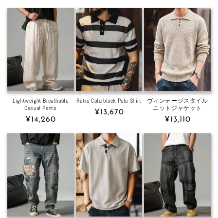
price
price
Lightweight Breathable
Retro Colorblock Polo Shirt
ヴィンテージスタイル
Casual Pants
ニットジャケット
Regular
¥13,670
Regular
¥14,260
Regular
¥13,110
price
price
price