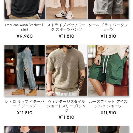
American Wash Gradient T-
ストライプ パッチワー
クール ドライ ワークシ
shirt
ク スポーツパンツ
ョーツ
Regular
¥9,980
Regular
¥11,810
Regular
¥11,810
price
price
price
レトロ リップド テーパ
ヴィンテージスタイル
ルーズフィット アイス
ード ジーンズ
ショートスリーブTシャ
シルク ショーツ
ツ
Regular
¥11,810
Regular
¥11,810
Regular
¥11,810
price
price
price