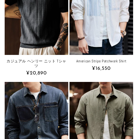
カジュアル ヘンリー ニット Tシャ
American Stripe Patchwork Shirt
ツ
Regular
¥16,550
Regular
¥20,890
price
price