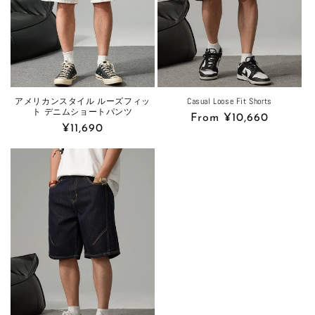
アメリカンスタイル ルーズフィッ
Casual Loose Fit Shorts
ト デニムショートパンツ
Regular
From ¥10,660
Regular
¥11,690
price
price