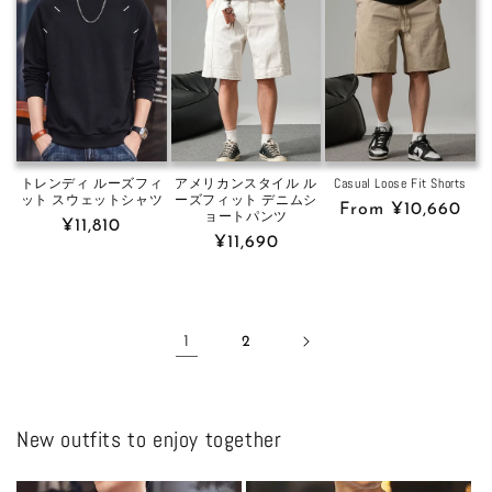
トレンディ ルーズフィ
アメリカンスタイル ル
Casual Loose Fit Shorts
ット スウェットシャツ
ーズフィット デニムシ
Regular
From ¥10,660
ョートパンツ
Regular
¥11,810
price
Regular
¥11,690
price
price
1
2
New outfits to enjoy together