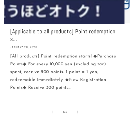
[Applicable to all products] Point redemption
s...
JANUARY 28, 2026
[All products] Point redemption starts! ◆Purchase
Points◆ For every 10,000 yen (excluding tax)
spent, receive 500 points. 1 point = 1 yen,
redeemable immediately. ◆New Registration
Points◆ Receive 300 points...
of
1
/
3