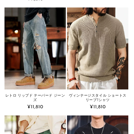
price
price
レトロ リップド テーパード ジーン
ヴィンテージスタイル ショートス
ズ
リーブTシャツ
Regular
¥11,810
Regular
¥11,810
price
price